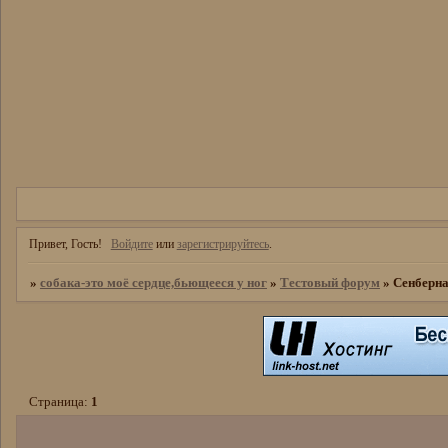
Привет, Гость!
Войдите
или
зарегистрируйтесь
.
»
собака-это моё сердце,бьющееся у ног
»
Тестовый форум
»
Сенберн
Страница:
1