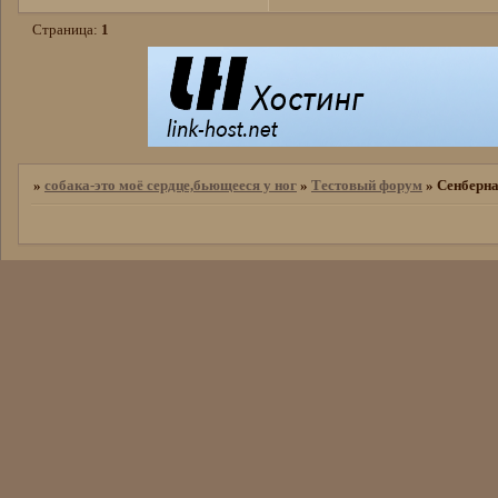
Страница:
1
»
собака-это моё сердце,бьющееся у ног
»
Тестовый форум
»
Сенберн