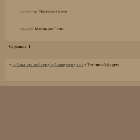
Сенбернар
Масальцева Елена
шар-пей
Масальцева Елена
Страница:
1
»
собака-это моё сердце,бьющееся у ног
»
Тестовый форум