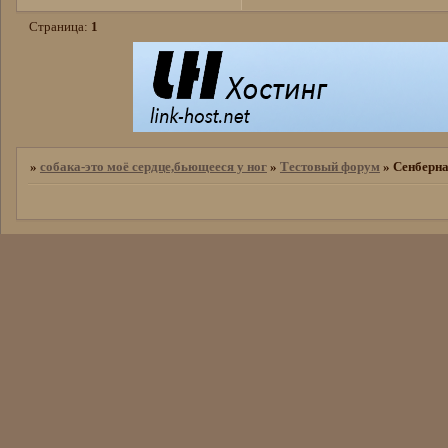
Страница:
1
»
собака-это моё сердце,бьющееся у ног
»
Тестовый форум
»
Сенберн