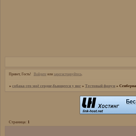
Привет, Гость!
Войдите
или
зарегистрируйтесь
.
»
собака-это моё сердце,бьющееся у ног
»
Тестовый форум
»
Сенберн
Страница:
1